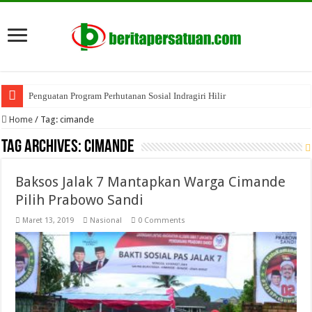
Penguatan Program Perhutanan Sosial Indragiri Hilir
Home
/
Tag:
cimande
Tag Archives:
cimande
Baksos Jalak 7 Mantapkan Warga Cimande
Pilih Prabowo Sandi
Maret 13, 2019
Nasional
0 Comments