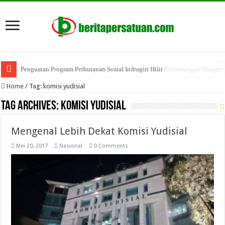
Peningkatan Kualitas Hidup Masyarakat Pesisir Dan Perlindungan Mangro
Penguatan Program Perhutanan Sosial Indragiri Hilir
Home
/
Tag:
komisi yudisial
Tag Archives:
komisi yudisial
Mengenal Lebih Dekat Komisi Yudisial
Mei 20, 2017
Nasional
0 Comments